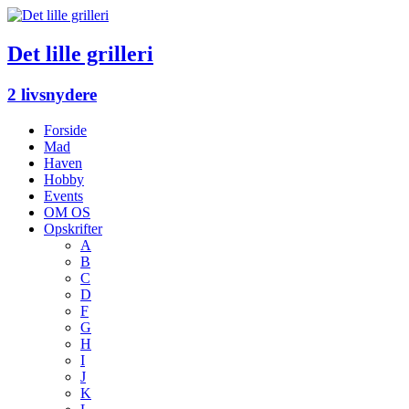
Det lille grilleri
2 livsnydere
Forside
Mad
Haven
Hobby
Events
OM OS
Opskrifter
A
B
C
D
F
G
H
I
J
K