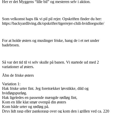
Her er det Myggens “lille bil” og mesteren selv i aktion.
Som velkomst haps fik vi pil pil rejer. Opskriften finder du her:
https://backyardliving.dk/opskrifter/tigerrejer-chili-hvidloegsolie/
For at holde østers og muslinger friske, hang de i et net under
badebroen.
Så var det tid til vi selv skulle på banen. Vi startede ud med 2
variationer af østers.
Åbn de friske østers
Variation 1:
Hak friske urter fint. Jeg foretrækker løvstikke, dild og
hvidløgspurløg.
Hak ligeledes en passende mængde rødløg fint,
Kom en lille klat smør ovenpå din østers
Kom både urter og rødløg på.
Drys lidt rasp eller pankorasp over og kom den i grillen ved ca. 220