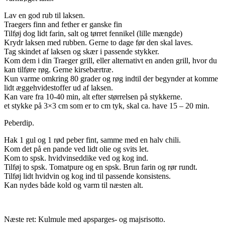
Lav en god rub til laksen.
Traegers finn and fether er ganske fin
Tilføj dog lidt farin, salt og tørret fennikel (lille mængde)
Krydr laksen med rubben. Gerne to dage før den skal laves.
Tag skindet af laksen og skær i passende stykker.
Kom dem i din Traeger grill, eller alternativt en anden grill, hvor du
kan tilføre røg. Gerne kirsebærtræ.
Kun varme omkring 80 grader og røg indtil der begynder at komme
lidt æggehvidestoffer ud af laksen.
Kan vare fra 10-40 min, alt efter størrelsen på stykkerne.
et stykke på 3×3 cm som er to cm tyk, skal ca. have 15 – 20 min.
Peberdip.
Hak 1 gul og 1 rød peber fint, samme med en halv chili.
Kom det på en pande ved lidt olie og svits let.
Kom to spsk. hvidvinseddike ved og kog ind.
Tilføj to spsk. Tomatpure og en spsk. Brun farin og rør rundt.
Tilføj lidt hvidvin og kog ind til passende konsistens.
Kan nydes både kold og varm til næsten alt.
Næste ret: Kulmule med apsparges- og majsrisotto.