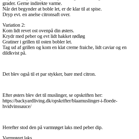
grader. Gerne indirekte varme.
Når det begynder at boble let, er de klar til at spise.
Dryp evt. en anelse citronsaft over.
Variation 2:
Kom lidt revet ost ovenpå din østers.
Krydr med peber og evt lidt hakket rødløg
Gratiner i grillen til osten bobler let.
Tag ud af grillen og kom en klat creme fraiche, lidt caviar og en
dildkvist på.
Det blev også til et par stykker, bare med citron.
Efter østers blev det til muslinger, se opskriften her:
https://backyardliving.dk/opskrifter/blaamuslinger-i-floede-
hvidvinssauce/
Herefter stod den på varmrøget laks med peber dip.
Varmrøget laks.