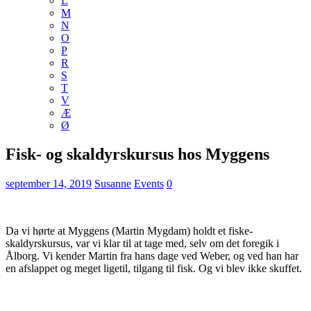
L
M
N
O
P
R
S
T
V
Æ
Ø
Fisk- og skaldyrskursus hos Myggens
september 14, 2019
Susanne
Events
0
Da vi hørte at Myggens (Martin Mygdam) holdt et fiske-
skaldyrskursus, var vi klar til at tage med, selv om det foregik i
Ålborg. Vi kender Martin fra hans dage ved Weber, og ved han har
en afslappet og meget ligetil, tilgang til fisk. Og vi blev ikke skuffet.