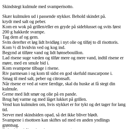
Skindstegt kulmule med svamperisotto.
Skær kulmulen ud i passende stykker. Behold skindet på.
krydr med salt og peber.
Kom en wok på grillen/eller en gryde på sideblusset og svits først
200 g hakkede svampe.
Tag dem af og gem.
Svits derefter et løg lidt hvidløg i nyt olie og tilføj to dl risottoris.
Kom ½ dl hvidvin ved og kog ind.
Begynd at tilføre vand og lidt hønsebouillon.
Lad risene suge væden og tilfør mere og mere vand, indtil risene er
møre, med en smule bid i.
Kom svampene tilbage i risene.
Riv parmesan i og kom til sidst en god skefuld mascarpone i.
Smag til med salt, peber og citronsaft.
Når risene er ved at være færdige, skal du huske at få stegt din
kulmule.
Gerne med lidt smør og olie på en pande.
Brug høj varme og med låget lukket på grillen.
Vend kun kulmulen om, hvis stykket er for tykt og det tager for lang
tid.
Server med skindsiden opad, så det ikke bliver blødt.
Svampene i risottoen kan skiftes ud med en anden yndlings
grøntsag.