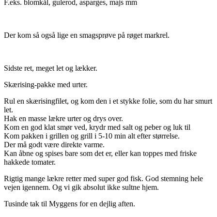
F.eks. blomkål, gulerod, asparges, majs mm
Der kom så også lige en smagsprøve på røget markrel.
Sidste ret, meget let og lækker.
Skærising-pakke med urter.
Rul en skærisingfilet, og kom den i et stykke folie, som du har smurt
let.
Hak en masse lækre urter og drys over.
Kom en god klat smør ved, krydr med salt og peber og luk til
Kom pakken i grillen og grill i 5-10 min alt efter størrelse.
Der må godt være direkte varme.
Kan åbne og spises bare som det er, eller kan toppes med friske
hakkede tomater.
Rigtig mange lækre retter med super god fisk. God stemning hele
vejen igennem. Og vi gik absolut ikke sultne hjem.
Tusinde tak til Myggens for en dejlig aften.