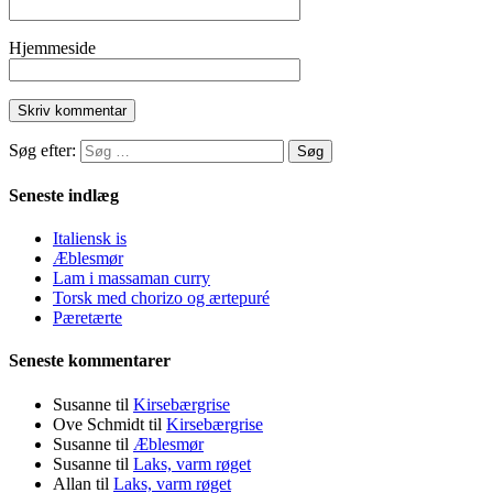
Hjemmeside
Søg efter:
Seneste indlæg
Italiensk is
Æblesmør
Lam i massaman curry
Torsk med chorizo og ærtepuré
Pæretærte
Seneste kommentarer
Susanne
til
Kirsebærgrise
Ove Schmidt
til
Kirsebærgrise
Susanne
til
Æblesmør
Susanne
til
Laks, varm røget
Allan
til
Laks, varm røget