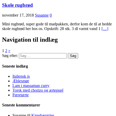
Skole rugbrød
november 17, 2018
Susanne
0
Mini rugbrød, super gode til madpakken, derfor kom de til at hedde
skole rugbrød her hos os. Opskrift: 28 stk. 3 dl varmt vand 1
[…]
Navigation til indlæg
1
2
»
Søg efter:
Seneste indlæg
Italiensk is
Æblesmør
Lam i massaman curry
Torsk med chorizo og ærtepuré
Pæretærte
Seneste kommentarer
Susanne
til
Kirsebærgrise