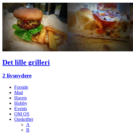
Det lille grilleri
2 livsnydere
Forside
Mad
Haven
Hobby
Events
OM OS
Opskrifter
A
B