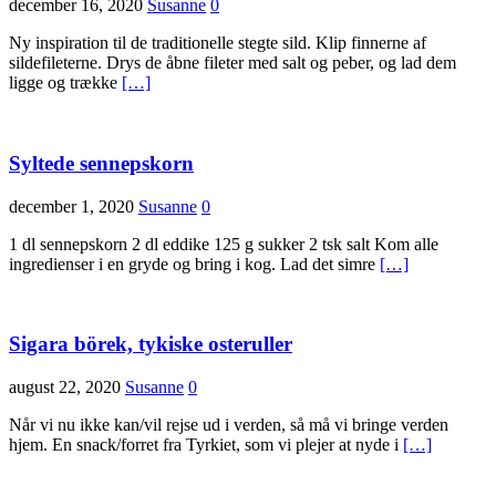
december 16, 2020
Susanne
0
Ny inspiration til de traditionelle stegte sild. Klip finnerne af
sildefileterne. Drys de åbne fileter med salt og peber, og lad dem
ligge og trække
[…]
Syltede sennepskorn
december 1, 2020
Susanne
0
1 dl sennepskorn 2 dl eddike 125 g sukker 2 tsk salt Kom alle
ingredienser i en gryde og bring i kog. Lad det simre
[…]
Sigara börek, tykiske osteruller
august 22, 2020
Susanne
0
Når vi nu ikke kan/vil rejse ud i verden, så må vi bringe verden
hjem. En snack/forret fra Tyrkiet, som vi plejer at nyde i
[…]