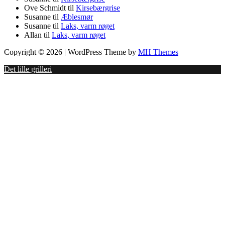
Ove Schmidt
til
Kirsebærgrise
Susanne
til
Æblesmør
Susanne
til
Laks, varm røget
Allan
til
Laks, varm røget
Copyright © 2026 | WordPress Theme by
MH Themes
Det lille grilleri