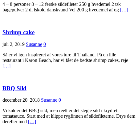
4 – 8 personer 8 – 12 ferske sildefileter 250 g hvedemel 2 tsk
bagepulver 2 dl iskold danskvand Vej 200 g hvedemel af og
[…]
Shrimp cake
juli 2, 2019
Susanne
0
Så er vi igen inspireret af vores ture til Thailand. På en lille
restaurant i Karon Beach, har vi fået de bedste shrimp cakes, reje
[…]
BBQ Sild
december 20, 2018
Susanne
0
Vi kalder det BBQ sild, men reelt er det stegte sild i krydret
tomatsauce. Start med at klippe rygfinnen af sildefileterne. Drys dem
derefter med
[…]