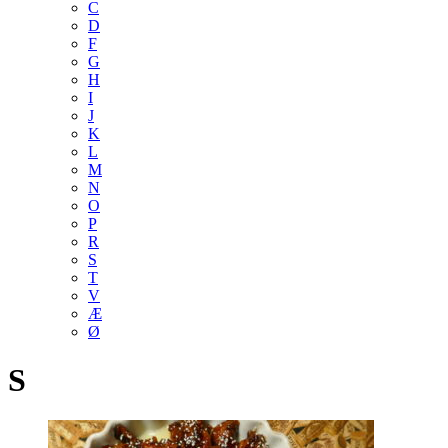
C
D
F
G
H
I
J
K
L
M
N
O
P
R
S
T
V
Æ
Ø
S