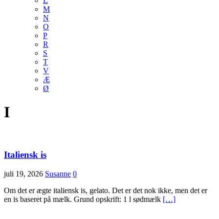
L
M
N
O
P
R
S
T
V
Æ
Ø
I
Italiensk is
juli 19, 2026
Susanne
0
Om det er ægte italiensk is, gelato. Det er det nok ikke, men det er
en is baseret på mælk. Grund opskrift: 1 l sødmælk
[…]