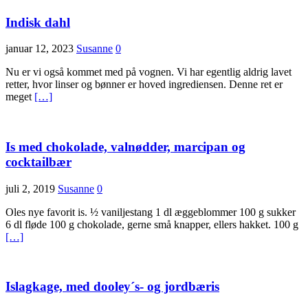
Indisk dahl
januar 12, 2023
Susanne
0
Nu er vi også kommet med på vognen. Vi har egentlig aldrig lavet
retter, hvor linser og bønner er hoved ingrediensen. Denne ret er
meget
[…]
Is med chokolade, valnødder, marcipan og
cocktailbær
juli 2, 2019
Susanne
0
Oles nye favorit is. ½ vaniljestang 1 dl æggeblommer 100 g sukker
6 dl fløde 100 g chokolade, gerne små knapper, ellers hakket. 100 g
[…]
Islagkage, med dooley´s- og jordbæris