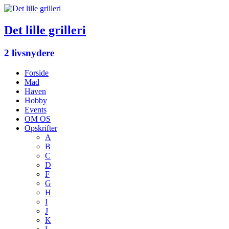
Det lille grilleri
2 livsnydere
Forside
Mad
Haven
Hobby
Events
OM OS
Opskrifter
A
B
C
D
F
G
H
I
J
K