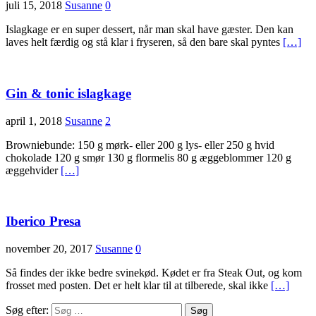
juli 15, 2018
Susanne
0
Islagkage er en super dessert, når man skal have gæster. Den kan
laves helt færdig og stå klar i fryseren, så den bare skal pyntes
[…]
Gin & tonic islagkage
april 1, 2018
Susanne
2
Browniebunde: 150 g mørk- eller 200 g lys- eller 250 g hvid
chokolade 120 g smør 130 g flormelis 80 g æggeblommer 120 g
æggehvider
[…]
Iberico Presa
november 20, 2017
Susanne
0
Så findes der ikke bedre svinekød. Kødet er fra Steak Out, og kom
frosset med posten. Det er helt klar til at tilberede, skal ikke
[…]
Søg efter: