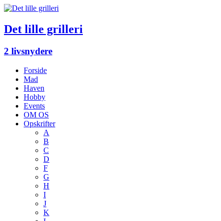
Det lille grilleri
2 livsnydere
Forside
Mad
Haven
Hobby
Events
OM OS
Opskrifter
A
B
C
D
F
G
H
I
J
K