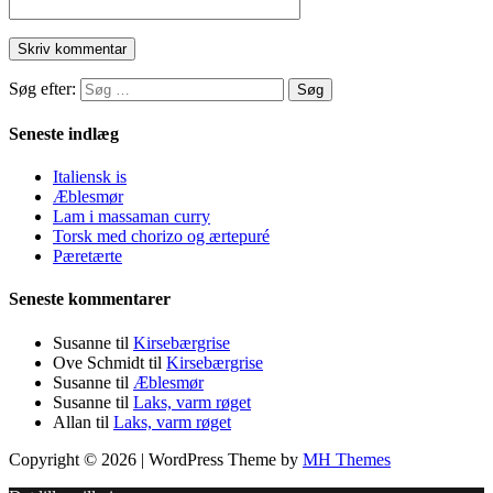
Søg efter:
Seneste indlæg
Italiensk is
Æblesmør
Lam i massaman curry
Torsk med chorizo og ærtepuré
Pæretærte
Seneste kommentarer
Susanne
til
Kirsebærgrise
Ove Schmidt
til
Kirsebærgrise
Susanne
til
Æblesmør
Susanne
til
Laks, varm røget
Allan
til
Laks, varm røget
Copyright © 2026 | WordPress Theme by
MH Themes