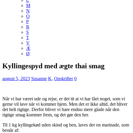
L
M
N
O
P
R
S
T
V
Æ
Ø
Kyllingespyd med ægte thai smag
august 5, 2023
Susanne
K
,
Opskrifter
0
Når vi har været ude og rejse, er det tit at vi har fået noget, som vi
gerne vil lave når vi kommer hjem. Men det er ikke altid, det bliver
det helt rigtige. Derfor bliver vi bare endnu mere glade når den
rigtige smag kommer frem, og det gør den her.
Til 1 kg kyllingekød uden skind og ben, laves der en marinade, som
består af: