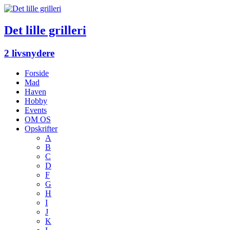
Det lille grilleri
2 livsnydere
Forside
Mad
Haven
Hobby
Events
OM OS
Opskrifter
A
B
C
D
F
G
H
I
J
K